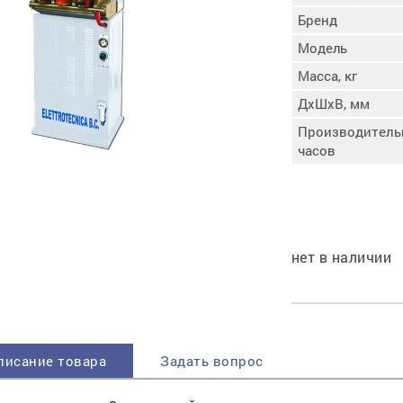
пучковой части
Бренд
Увлажнение пятки
Модель
Затяжка пяточной
ры
части
Масса, кг
Доводка заготовки
ДхШхВ, мм
Отметка следа
Производительн
Шершевание следа
часов
Активация клея
Прессование
заготовки с подошвой
Охлаждение и
доактивация клея
нет в наличии
Прибивка каблука
Отбивание следа
писание товара
Задать вопрос