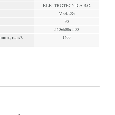
пресс
ELETTROTECNICA B.C.
Гвозди
Mod. 284
Ампулы
90
Иглы
540x600x1100
ость, пар/8
1400