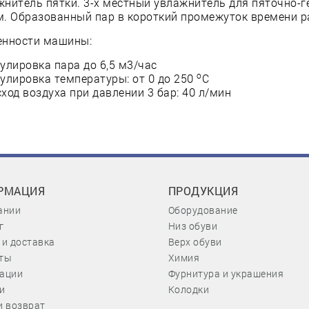
нитель пятки. 3-х местный увлажнитель для пяточно-г
. Образованный пар в короткий промежуток времени р
енности машины:
улировка пара до 6,5 м3/час
о
гулировка температуры: от 0 до 250
С
ход воздуха при давлении 3 бар: 40 л/мин
РМАЦИЯ
ПРОДУКЦИЯ
ании
Оборудование
г
Низ обуви
 и доставка
Верх обуви
ты
Химия
ации
Фурнитура и украшения
и
Колодки
и возврат