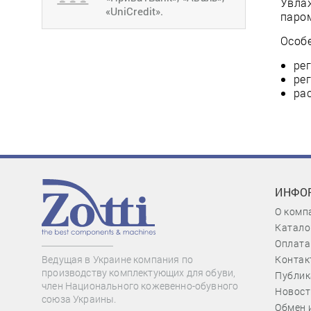
Увлаж
«UniCredit».
паром
Особ
рег
ре
рас
ИНФО
О комп
Катало
Оплата
Контак
Ведущая в Украине компания по
производству комплектующих для обуви,
Публик
член Национального кожевенно-обувного
Новост
союза Украины.
Обмен 