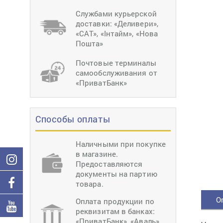
тиснение
Перетяжки
Швейное
Службами курьерской
оборудование
доставки: «Деливери»,
Загибка деталей
«САТ», «Інтайм», «Нова
Вставка фурниту
Пошта»
Ерошка подошвы
Почтовые терминалы
самообслуживания от
«ПриватБанк»
Способы оплаты
Наличными при покупке
в магазине.
Предоставляются
документы на партию
товара.
О
Оплата продукции по
реквизитам в банках:
«ПриватБанк», «Аваль»,