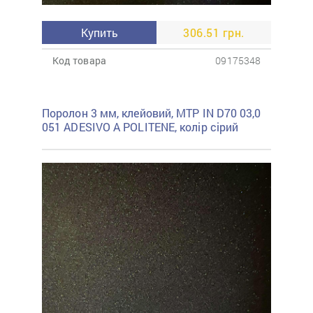
Купить
306.51 грн.
Код товара
09175348
Поролон 3 мм, клейовий, MTP IN D70 03,0
051 ADESIVO A POLITENE, колір сірий