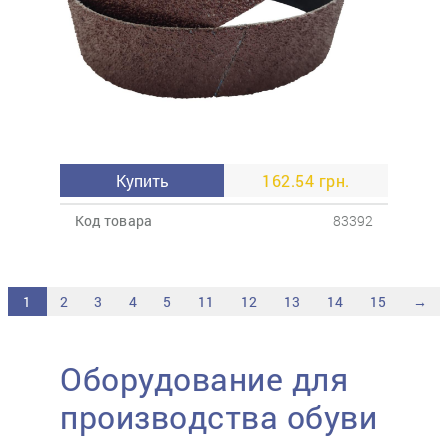
Купить
162.54 грн.
Код товара
83392
1
2
3
4
5
11
12
13
14
15
→
Оборудование для
производства обуви