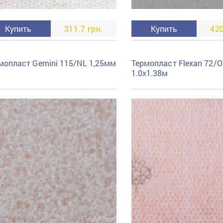
Купить
311.7 грн.
Купить
420
мопласт Gemini 115/NL 1,25мм
Термопласт Flexan 72/
1.0x1.38м