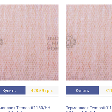
пучковой части
Увлажнение пятки
Затяжка пяточной
ры
части
Доводка заготовки
Отметка следа
Шершевание следа
Активация клея
Прессование
заготовки с подошвой
Охлаждение и
доактивация клея
Прибивка каблука
Отбивание следа
Купить
428.59 грн.
Купить
311
мопласт Termostiff 130/HH
Термопласт Termostiff 