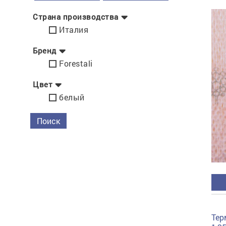
тиснение
Перетяжки
Швейное
Страна производства
оборудование
Италия
Загибка деталей
Вставка фурниту
Бренд
Ерошка подошвы
Forestali
Цвет
белый
Поиск
Тер