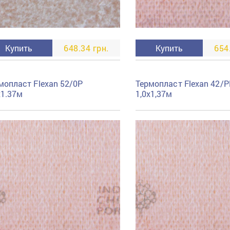
Купить
648.34 грн.
Купить
654
мопласт Flexan 52/0P
Термопласт Flexan 42/P
х1.37м
1,0x1,37м