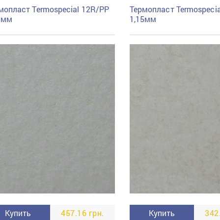
мопласт Termospecial 12R/PP
Термопласт Termospecia
5мм
1,15мм
Купить
457.16 грн.
Купить
342