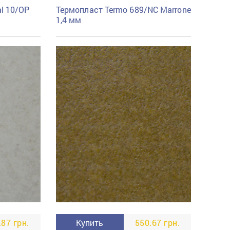
l 10/OP
Термопласт Termo 689/NC Marrone
1,4 мм
.87 грн.
Купить
550.67 грн.