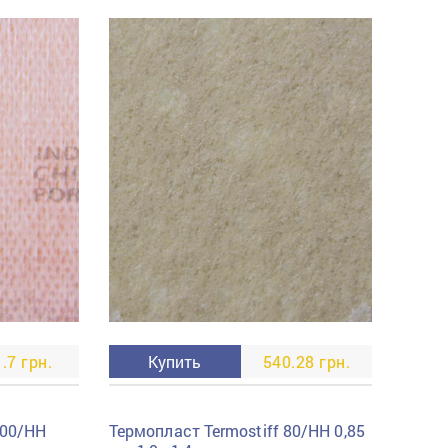
пресс
Гвозди
Ампулы
Иглы
.7 грн.
Купить
540.28 грн.
100/HH
Термопласт Termostiff 80/HH 0,85