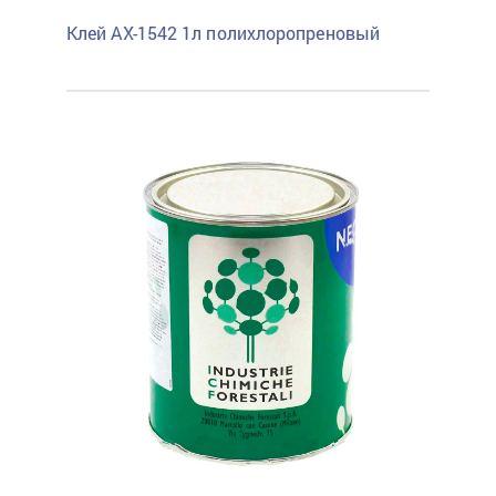
Клей AX-1542 1л полихлоропреновый