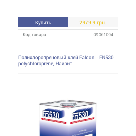
Купить
2979.9 грн.
Код товара
09061094
Полихлоропреновый клей Falconi - FN530
polychloroprene, Наирит