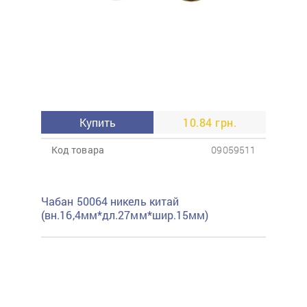
Купить
10.84 грн.
Код товара
09059511
Чабан 50064 никель китай
(вн.16,4мм*дл.27мм*шир.15мм)