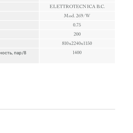
пресс
ELETTROTECNICA B.C.
Гвозди
Mod. 269/W
Ампулы
0.75
Иглы
200
810x2240x1150
ость, пар/8
1400