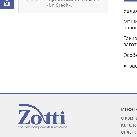
«UniCredit».
Увла
Машин
произ
Такие
загот
Особ
рас
ИНФО
О комп
Катало
Оплата