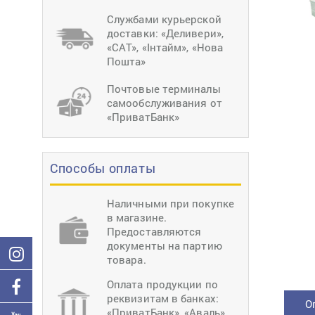
тиснение
Перетяжки
Швейное
Службами курьерской
оборудование
доставки: «Деливери»,
Загибка деталей
«САТ», «Інтайм», «Нова
Вставка фурниту
Пошта»
Ерошка подошвы
Почтовые терминалы
самообслуживания от
«ПриватБанк»
Способы оплаты
Наличными при покупке
в магазине.
Предоставляются
документы на партию
товара.
Оплата продукции по
реквизитам в банках:
О
«ПриватБанк», «Аваль»,