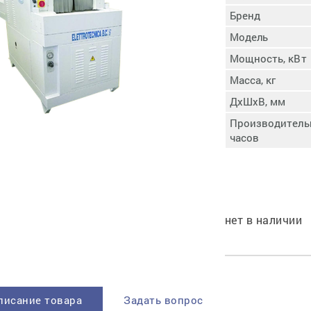
пучковой части
Бренд
Увлажнение пятки
Модель
Затяжка пяточной
ры
части
Мощность, кВт
Доводка заготовки
Масса, кг
Отметка следа
ДхШхВ, мм
Шершевание следа
Производительн
Активация клея
часов
Прессование
заготовки с подошвой
Охлаждение и
доактивация клея
Прибивка каблука
нет в наличии
Отбивание следа
писание товара
Задать вопрос