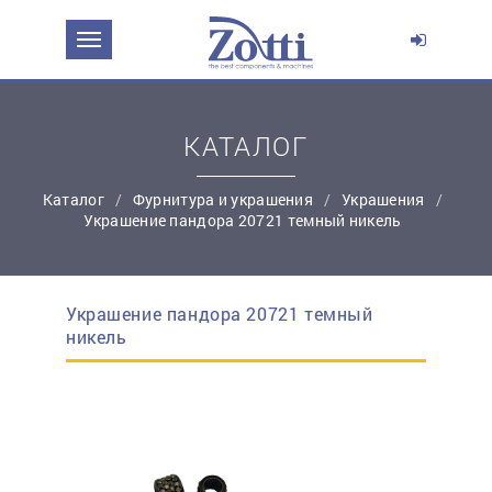
ЗАДАТЬ ВОПРОС О ПРОДУКТЕ
Ваше имя:
КАТАЛОГ
*
Эл. почта:
Каталог
Фурнитура и украшения
Украшения
Украшение пандора 20721 темный никель
*
Контактный телефон:
Украшение пандора 20721 темный
простую регистрацию
никель
Ваш вопрос: