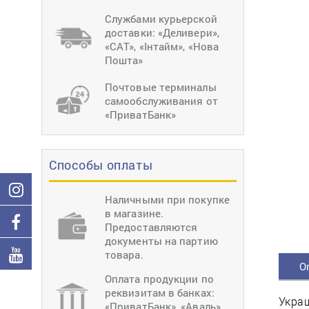
тиснение
Перетяжки
Швейное
Службами курьерской
оборудование
доставки: «Деливери»,
Загибка деталей
«САТ», «Інтайм», «Нова
Вставка фурниту
Пошта»
Ерошка подошвы
Почтовые терминалы
самообслуживания от
«ПриватБанк»
Способы оплаты
Наличными при покупке
в магазине.
Предоставляются
документы на партию
товара.
О
Оплата продукции по
реквизитам в банках:
Украш
«ПриватБанк», «Аваль»,