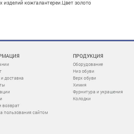
х изделий кожгалантереи.Цвет золото
РМАЦИЯ
ПРОДУКЦИЯ
ании
Оборудование
г
Низ обуви
 и доставка
Верх обуви
ты
Химия
ации
Фурнитура и украшения
и
Колодки
и возврат
а пользования сайтом