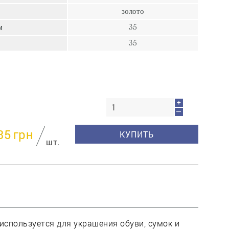
пресс
золото
Гвозди
м
35
Ампулы
35
Иглы
+
—
35
грн
КУПИТЬ
шт.
используется для украшения обуви, сумок и