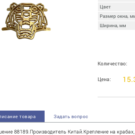
пучковой части
Цвет
Увлажнение пятки
Размер окна, м
Затяжка пяточной
ры
части
Ширина, мм
Доводка заготовки
Отметка следа
Шершевание следа
Активация клея
Прессование
Количество:
заготовки с подошвой
Охлаждение и
15.
Цена:
доактивация клея
Прибивка каблука
Отбивание следа
писание товара
Задать вопрос
ение 88189.Производитель Китай.Крепление на крабах,