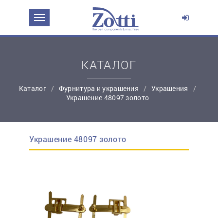
ЗАДАТЬ ВОПРОС О ПРОДУКТЕ
Ваше имя:
КАТАЛОГ
*
Эл. почта:
Каталог
Фурнитура и украшения
Украшения
Украшение 48097 золото
*
Контактный телефон:
Украшение 48097 золото
простую регистрацию
Ваш вопрос: