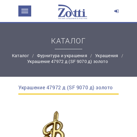
ЗАДАТЬ ВОПРОС О ПРОДУКТЕ
Ваше имя:
КАТАЛОГ
*
Эл. почта:
Каталог
Фурнитура и украшения
Украшения
Украшение 47972 д (SF 9070 д) золото
*
Контактный телефон:
Украшение 47972 д (SF 9070 д) золото
простую регистрацию
Ваш вопрос: