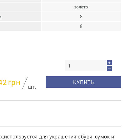
пресс
золото
Гвозди
м
8
Ампулы
8
Иглы
+
—
42
грн
КУПИТЬ
шт.
х,используется для украшения обуви, сумок и