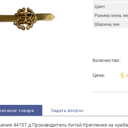
пучковой части
Цвет
Увлажнение пятки
Размер окна, м
Затяжка пяточной
ры
части
Ширина, мм
Доводка заготовки
Отметка следа
Шершевание следа
Активация клея
Прессование
Количество:
заготовки с подошвой
Охлаждение и
5.
Цена:
доактивация клея
Прибивка каблука
Отбивание следа
писание товара
Задать вопрос
ение 44157 д.Производитель Китай.Крепление на краба