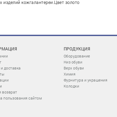
х изделий кожгалантереи.Цвет золото
РМАЦИЯ
ПРОДУКЦИЯ
ании
Оборудование
г
Низ обуви
 и доставка
Верх обуви
ты
Химия
ации
Фурнитура и украшения
и
Колодки
и возврат
а пользования сайтом