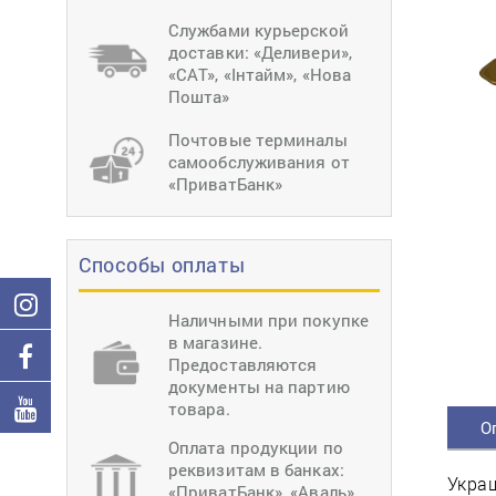
тиснение
Перетяжки
Швейное
Службами курьерской
оборудование
доставки: «Деливери»,
Загибка деталей
«САТ», «Інтайм», «Нова
Вставка фурниту
Пошта»
Ерошка подошвы
Почтовые терминалы
самообслуживания от
«ПриватБанк»
Способы оплаты
Наличными при покупке
в магазине.
Предоставляются
документы на партию
товара.
О
Оплата продукции по
реквизитам в банках:
Украш
«ПриватБанк», «Аваль»,