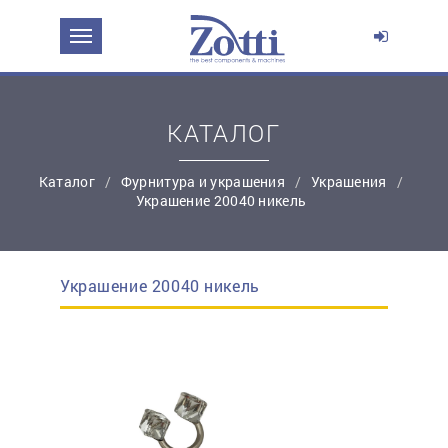
ЗАДАТЬ ВОПРОС О ПРОДУКТЕ
Ваше имя:
КАТАЛОГ
*
Эл. почта:
Каталог
Фурнитура и украшения
Украшения
Украшение 20040 никель
*
Контактный телефон:
Украшение 20040 никель
простую регистрацию
Ваш вопрос: