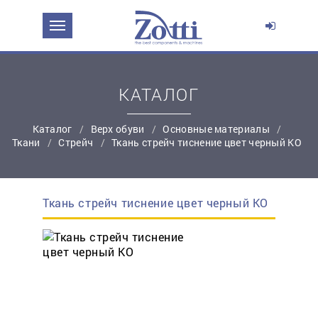
ЗАДАТЬ ВОПРОС О ПРОДУКТЕ
Ваше имя:
КАТАЛОГ
*
Эл. почта:
Каталог
Верх обуви
Основные материалы
Ткани
Стрейч
Ткань стрейч тиснение цвет черный КО
*
Контактный телефон:
Ткань стрейч тиснение цвет черный КО
простую регистрацию
Ваш вопрос: