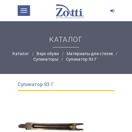
ЗАДАТЬ ВОПРОС О ПРОДУКТЕ
Ваше имя:
КАТАЛОГ
*
Эл. почта:
Каталог
Верх обуви
Материалы для стелек
Супинаторы
Супинатор 93 Г
*
Контактный телефон:
Супинатор 93 Г
простую регистрацию
Ваш вопрос: