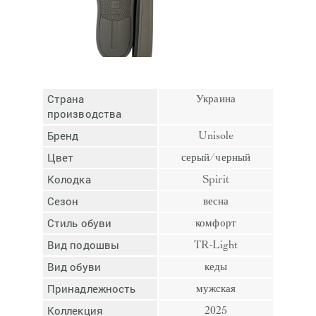
Отмена
Отправить
Страна
Украина
производства
Бренд
Unisole
Цвет
серый/черный
Колодка
Spirit
Сезон
весна
Стиль обуви
комфорт
Вид подошвы
TR-Light
Вид обуви
кеды
Принадлежность
мужская
Коллекция
2025