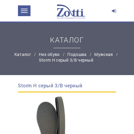
ЗАДАТЬ ВОПРОС О ПРОДУКТЕ
Ваше имя:
КАТАЛОГ
*
Эл. почта:
Каталог
Низ обуви
Подошва
Мужская
Storm Н серый 3/В черный
*
Контактный телефон:
Storm Н серый 3/В черный
простую регистрацию
Ваш вопрос: