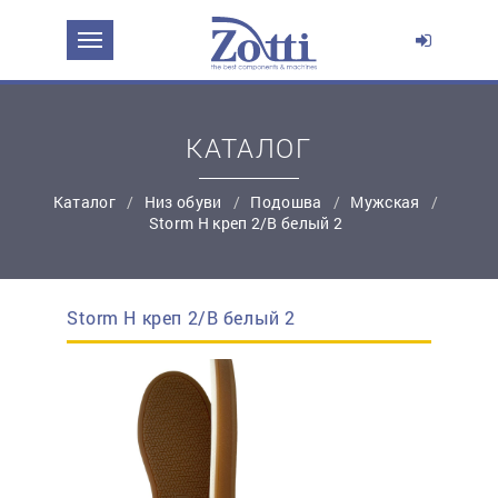
ЗАДАТЬ ВОПРОС О ПРОДУКТЕ
Ваше имя:
КАТАЛОГ
*
Эл. почта:
Каталог
Низ обуви
Подошва
Мужская
Storm Н креп 2/В белый 2
*
Контактный телефон:
Storm Н креп 2/В белый 2
простую регистрацию
Ваш вопрос: