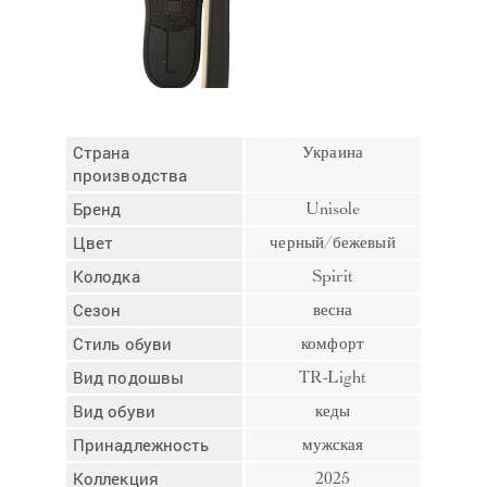
Отмена
Отправить
Страна
Украина
производства
Бренд
Unisole
Цвет
черный/бежевый
Колодка
Spirit
Сезон
весна
Стиль обуви
комфорт
Вид подошвы
TR-Light
Вид обуви
кеды
Принадлежность
мужская
Коллекция
2025