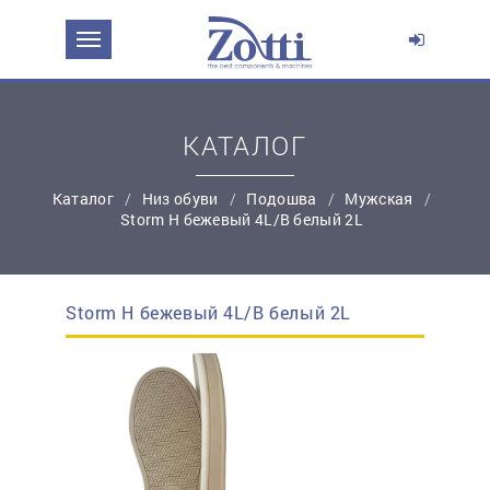
ЗАДАТЬ ВОПРОС О ПРОДУКТЕ
Ваше имя:
КАТАЛОГ
*
Эл. почта:
Каталог
Низ обуви
Подошва
Мужская
Storm Н бежевый 4L/В белый 2L
*
Контактный телефон:
Storm Н бежевый 4L/В белый 2L
простую регистрацию
Ваш вопрос: