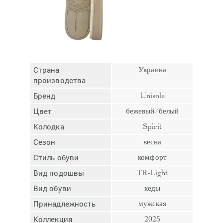
Отмена
Отправить
Страна
Украина
производства
Бренд
Unisole
Цвет
бежевый/белый
Колодка
Spirit
Сезон
весна
Стиль обуви
комфорт
Вид подошвы
TR-Light
Вид обуви
кеды
Принадлежность
мужская
Коллекция
2025