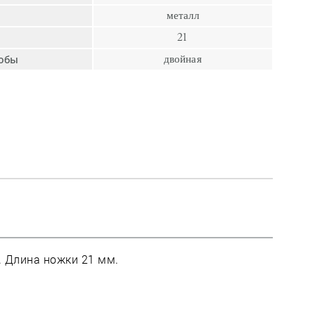
пресс
металл
Гвозди
21
Ампулы
кобы
двойная
Иглы
. Длина ножки 21 мм.