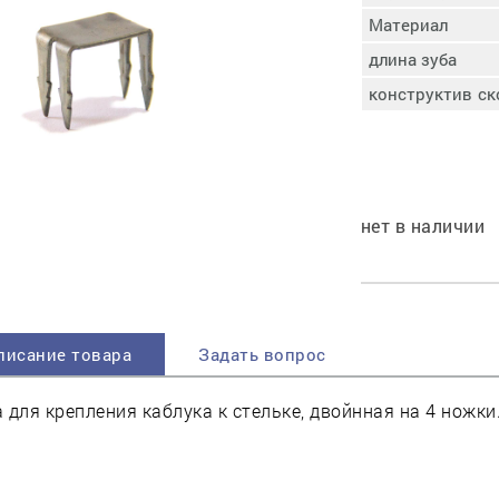
пучковой части
Материал
Увлажнение пятки
длина зуба
Затяжка пяточной
ры
части
конструктив с
Доводка заготовки
Отметка следа
Шершевание следа
Активация клея
нет в наличии
Прессование
заготовки с подошвой
Охлаждение и
доактивация клея
Прибивка каблука
писание товара
Задать вопрос
Отбивание следа
 для крепления каблука к стельке, двойнная на 4 ножки