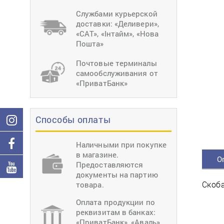
тиснение
Перетяжки
Швейное
Службами курьерской
оборудование
доставки: «Деливери»,
Загибка деталей
«САТ», «Інтайм», «Нова
Вставка фурниту
Пошта»
Ерошка подошвы
Почтовые терминалы
самообслуживания от
«ПриватБанк»
Способы оплаты
Наличными при покупке
в магазине.
О
Предоставляются
документы на партию
Скоба
товара.
Оплата продукции по
реквизитам в банках:
«ПриватБанк», «Аваль»,