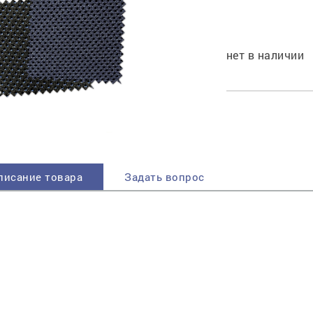
пучковой части
Увлажнение пятки
Затяжка пяточной
нет в наличии
ры
части
Доводка заготовки
Отметка следа
Шершевание следа
Активация клея
Прессование
заготовки с подошвой
Охлаждение и
писание товара
Задать вопрос
доактивация клея
Прибивка каблука
Отбивание следа