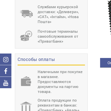
тиснение
Перетяжки
Швейное
Службами курьерской
оборудование
доставки: «Деливери»,
Загибка деталей
«САТ», «Інтайм», «Нова
Вставка фурниту
Пошта»
Ерошка подошвы
Почтовые терминалы
самообслуживания от
«ПриватБанк»
Способы оплаты
О
Наличными при покупке
в магазине.
Предоставляются
документы на партию
товара.
Оплата продукции по
реквизитам в банках:
«ПриватБанк», «Аваль»,