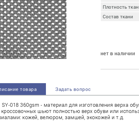
пучковой части
Плотность ткани
Увлажнение пятки
Состав ткани
Затяжка пяточной
ры
части
Доводка заготовки
Отметка следа
Шершевание следа
нет в наличии
Активация клея
Прессование
заготовки с подошвой
Охлаждение и
доактивация клея
писание товара
Задать вопрос
Прибивка каблука
Отбивание следа
 SY-018 360gsm - материал для изготовления верха обу
 кроссовочных шьют полностью верх обуви или использ
иалами: кожей, велюром, замшей, экокожей и т.д.