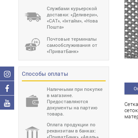
тиснение
Перетяжки
Швейное
Службами курьерской
оборудование
доставки: «Деливери»,
Загибка деталей
«САТ», «Інтайм», «Нова
Вставка фурниту
Пошта»
Ерошка подошвы
Почтовые терминалы
самообслуживания от
«ПриватБанк»
Способы оплаты
О
Наличными при покупке
в магазине.
Предоставляются
Сетка
документы на партию
сеток
товара.
матер
Оплата продукции по
реквизитам в банках:
«ПриватБанк», «Аваль»,