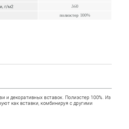
пресс
, г/м2
360
Гвозди
полиэстер 100%
Ампулы
Иглы
ви и декоративных вставок. Полиэстер 100%. Из
уют как вставки, комбинируя с другими