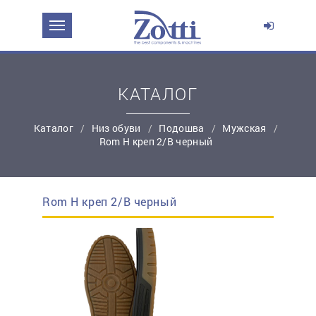
ЗАДАТЬ ВОПРОС О ПРОДУКТЕ
Ваше имя:
КАТАЛОГ
*
Эл. почта:
Каталог
Низ обуви
Подошва
Мужская
Rom Н креп 2/В черный
*
Контактный телефон:
Rom Н креп 2/В черный
простую регистрацию
Ваш вопрос: