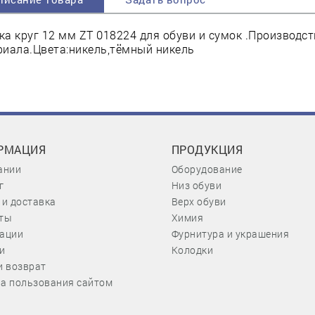
а круг 12 мм ZT 018224 для обуви и сумок .Производс
риала.Цвета:никель,тёмный никель
РМАЦИЯ
ПРОДУКЦИЯ
ании
Оборудование
г
Низ обуви
 и доставка
Верх обуви
ты
Химия
ации
Фурнитура и украшения
и
Колодки
и возврат
а пользования сайтом