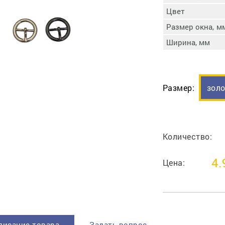
пучковой части
Цвет
Увлажнение пятки
Размер окна, м
Затяжка пяточной
ры
части
Ширина, мм
Доводка заготовки
Отметка следа
Шершевание следа
Размер:
зол
Активация клея
Прессование
заготовки с подошвой
Охлаждение и
Количество:
доактивация клея
Прибивка каблука
4.
Отбивание следа
Цена:
писание товара
Задать вопрос