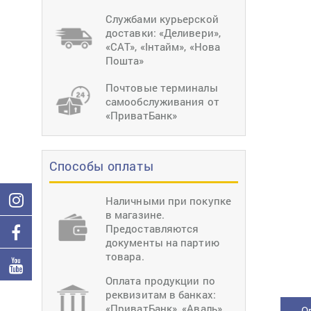
тиснение
Перетяжки
Швейное
Службами курьерской
оборудование
доставки: «Деливери»,
Загибка деталей
«САТ», «Інтайм», «Нова
Вставка фурниту
Пошта»
Ерошка подошвы
Почтовые терминалы
самообслуживания от
«ПриватБанк»
Способы оплаты
Наличными при покупке
в магазине.
Предоставляются
документы на партию
товара.
Оплата продукции по
реквизитам в банках:
«ПриватБанк», «Аваль»,
О