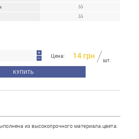
пресс
м
35
Гвозди
35
Ампулы
Иглы
+
14
грн
Цена:
—
шт.
КУПИТЬ
Выполнена из высокопрочного материала.цвета: