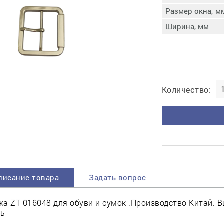
пучковой части
Размер окна, м
Увлажнение пятки
Ширина, мм
Затяжка пяточной
ры
части
Доводка заготовки
Отметка следа
Шершевание следа
Количество:
Активация клея
Прессование
заготовки с подошвой
Охлаждение и
доактивация клея
Прибивка каблука
Отбивание следа
писание товара
Задать вопрос
а ZT 016048 для обуви и сумок .Производство Китай. 
ль