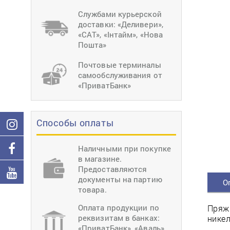
тиснение
Перетяжки
Швейное
Службами курьерской
оборудование
доставки: «Деливери»,
Загибка деталей
«САТ», «Інтайм», «Нова
Вставка фурниту
Пошта»
Ерошка подошвы
Почтовые терминалы
самообслуживания от
«ПриватБанк»
Способы оплаты
Наличными при покупке
в магазине.
Предоставляются
документы на партию
О
товара.
Оплата продукции по
Пряжк
реквизитам в банках:
нике
«ПриватБанк», «Аваль»,