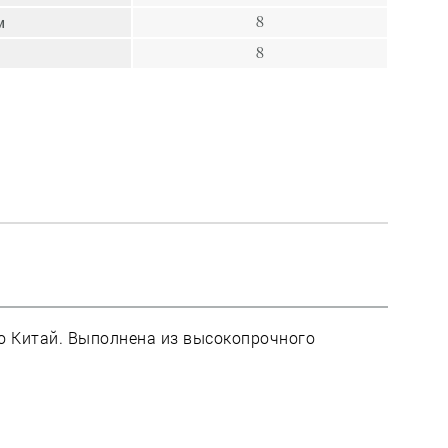
пресс
м
8
Гвозди
8
Ампулы
Иглы
во Китай. Выполнена из высокопрочного