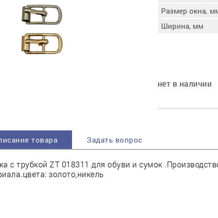
пучковой части
Размер окна, м
Увлажнение пятки
Ширина, мм
Затяжка пяточной
ры
части
Доводка заготовки
Отметка следа
Шершевание следа
нет в наличии
Активация клея
Прессование
заготовки с подошвой
Охлаждение и
доактивация клея
писание товара
Задать вопрос
Прибивка каблука
Отбивание следа
а с трубкой ZT 018311 для обуви и сумок .Производст
иала.цвета: золото,никель