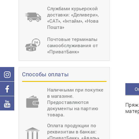
тиснение
Перетяжки
Швейное
Службами курьерской
оборудование
доставки: «Деливери»,
Загибка деталей
«САТ», «Інтайм», «Нова
Вставка фурниту
Пошта»
Ерошка подошвы
Почтовые терминалы
самообслуживания от
«ПриватБанк»
Способы оплаты
О
Наличными при покупке
в магазине.
Предоставляются
Пряжк
документы на партию
матер
товара.
Оплата продукции по
реквизитам в банках:
«ПриватБанк», «Аваль»,