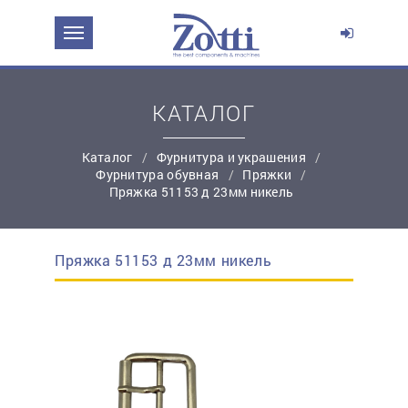
ЗАДАТЬ ВОПРОС О ПРОДУКТЕ
Ваше имя:
КАТАЛОГ
Каталог
Фурнитура и украшения
*
Эл. почта:
Фурнитура обувная
Пряжки
Пряжка 51153 д 23мм никель
*
Контактный телефон:
Пряжка 51153 д 23мм никель
простую регистрацию
Ваш вопрос: