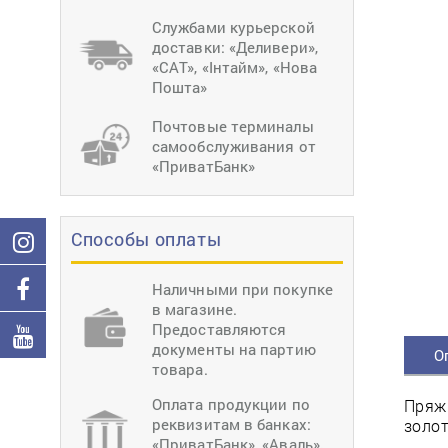
тиснение
Перетяжки
Швейное
Службами курьерской
оборудование
доставки: «Деливери»,
Загибка деталей
«САТ», «Інтайм», «Нова
Вставка фурниту
Пошта»
Ерошка подошвы
Почтовые терминалы
самообслуживания от
«ПриватБанк»
Способы оплаты
Наличными при покупке
в магазине.
Предоставляются
документы на партию
О
товара.
Оплата продукции по
Пряжк
реквизитам в банках:
золо
«ПриватБанк», «Аваль»,