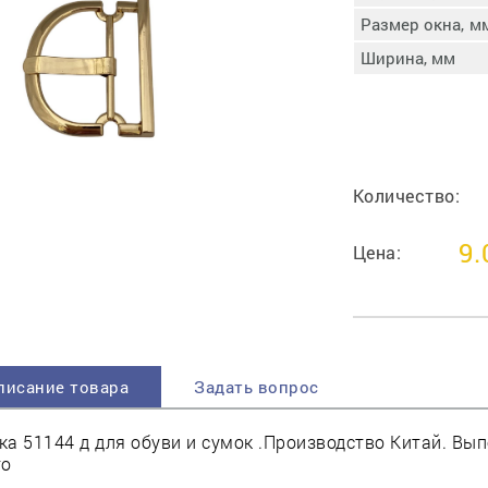
пучковой части
Размер окна, м
Увлажнение пятки
Ширина, мм
Затяжка пяточной
ры
части
Доводка заготовки
Отметка следа
Шершевание следа
Количество:
Активация клея
Прессование
9.
заготовки с подошвой
Цена:
Охлаждение и
доактивация клея
Прибивка каблука
Отбивание следа
писание товара
Задать вопрос
а 51144 д для обуви и сумок .Производство Китай. Вы
то