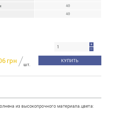
пресс
м
40
Гвозди
40
Ампулы
Иглы
+
—
06
грн
КУПИТЬ
шт.
полнена из высокопрочного материала.цвета: