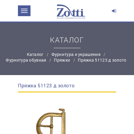
ЗАДАТЬ ВОПРОС О ПРОДУКТЕ
Ваше имя:
КАТАЛОГ
*
Эл. почта:
Каталог
Фурнитура и украшения
Фурнитура обувная
Пряжки
Пряжка 51123 д золото
*
Контактный телефон:
Пряжка 51123 д золото
простую регистрацию
Ваш вопрос: