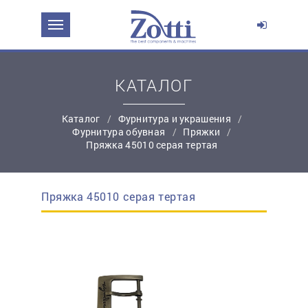
ЗАДАТЬ ВОПРОС О ПРОДУКТЕ
Ваше имя:
КАТАЛОГ
Каталог
Фурнитура и украшения
*
Эл. почта:
Фурнитура обувная
Пряжки
Пряжка 45010 серая тертая
*
Контактный телефон:
Пряжка 45010 серая тертая
простую регистрацию
Ваш вопрос: