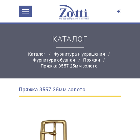
ЗАДАТЬ ВОПРОС О ПРОДУКТЕ
Ваше имя:
КАТАЛОГ
Каталог
Фурнитура и украшения
*
Эл. почта:
Фурнитура обувная
Пряжки
Пряжка 3557 25мм золото
*
Контактный телефон:
Пряжка 3557 25мм золото
простую регистрацию
Ваш вопрос: