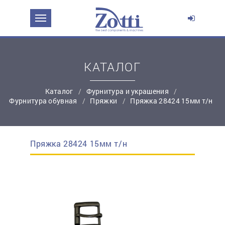
ЗАДАТЬ ВОПРОС О ПРОДУКТЕ
Ваше имя:
КАТАЛОГ
*
Эл. почта:
Каталог
Фурнитура и украшения
Фурнитура обувная
Пряжки
Пряжка 28424 15мм т/н
*
Контактный телефон:
Пряжка 28424 15мм т/н
простую регистрацию
Ваш вопрос: