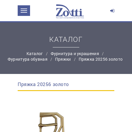
ЗАДАТЬ ВОПРОС О ПРОДУКТЕ
Ваше имя:
КАТАЛОГ
*
Эл. почта:
Каталог
Фурнитура и украшения
Фурнитура обувная
Пряжки
Пряжка 20256 золото
*
Контактный телефон:
Пряжка 20256 золото
простую регистрацию
Ваш вопрос: