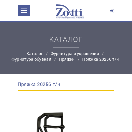
ЗАДАТЬ ВОПРОС О ПРОДУКТЕ
Ваше имя:
КАТАЛОГ
*
Эл. почта:
Каталог
Фурнитура и украшения
Фурнитура обувная
Пряжки
Пряжка 20256 т/н
*
Контактный телефон:
Пряжка 20256 т/н
простую регистрацию
Ваш вопрос: