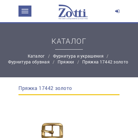
ЗАДАТЬ ВОПРОС О ПРОДУКТЕ
Ваше имя:
КАТАЛОГ
*
Эл. почта:
Каталог
Фурнитура и украшения
Фурнитура обувная
Пряжки
Пряжка 17442 золото
*
Контактный телефон:
Пряжка 17442 золото
простую регистрацию
Ваш вопрос: