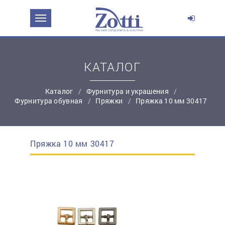
ЗАДАТЬ ВОПРОС О ПРОДУКТЕ
Ваше имя:
КАТАЛОГ
*
Эл. почта:
Каталог
Фурнитура и украшения
Фурнитура обувная
Пряжки
Пряжка 10 мм 30417
*
Контактный телефон:
Пряжка 10 мм 30417
простую регистрацию
Ваш вопрос: