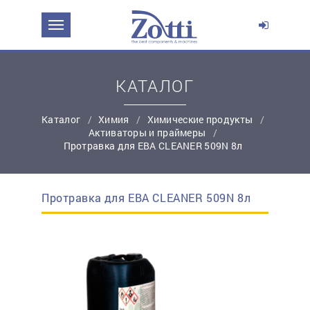
ЗАДАТЬ ВОПРОС О ПРОДУКТЕ
Ваше имя:
КАТАЛОГ
Каталог
Химия
Химические продукты
*
Эл. почта:
Активаторы и праймеры
Протравка для ЕВА CLEANER 509N 8л
*
Контактный телефон:
Протравка для ЕВА CLEANER 509N 8л
простую регистрацию
Ваш вопрос: