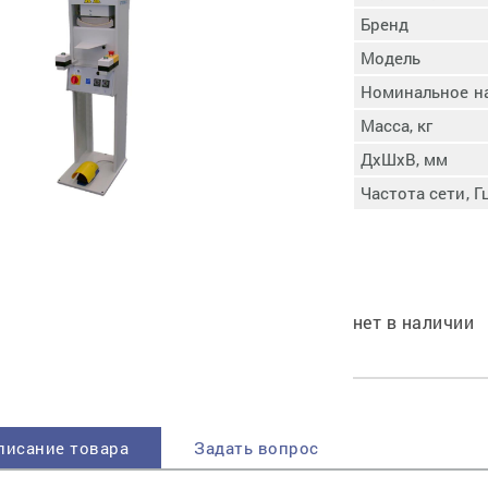
пучковой части
Бренд
Увлажнение пятки
Модель
Затяжка пяточной
ры
части
Номинальное н
Доводка заготовки
Масса, кг
Отметка следа
ДхШхВ, мм
Шершевание следа
Частота сети, Г
Активация клея
Прессование
заготовки с подошвой
Охлаждение и
доактивация клея
нет в наличии
Прибивка каблука
Отбивание следа
писание товара
Задать вопрос