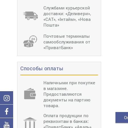
тиснение
Перетяжки
Швейное
Службами курьерской
оборудование
доставки: «Деливери»,
Загибка деталей
«САТ», «Інтайм», «Нова
Вставка фурниту
Пошта»
Ерошка подошвы
Почтовые терминалы
самообслуживания от
«ПриватБанк»
Способы оплаты
Наличными при покупке
в магазине.
Предоставляются
документы на партию
товара.
Оплата продукции по
О
реквизитам в банках:
«ПриватБанк», «Аваль»,