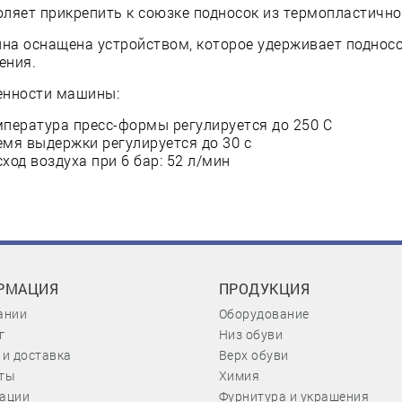
ляет прикрепить к союзке подносок из термопластично
на оснащена устройством, которое удерживает подносо
ения.
енности машины:
мпература пресс-формы регулируется до 250 C
емя выдержки регулируется до 30 с
ход воздуха при 6 бар: 52 л/мин
РМАЦИЯ
ПРОДУКЦИЯ
ании
Оборудование
г
Низ обуви
 и доставка
Верх обуви
ты
Химия
ации
Фурнитура и украшения