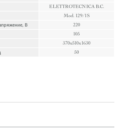
пресс
ELETTROTECNICA B.C.
Гвозди
Mod. 129/1S
Ампулы
апряжение, В
220
Иглы
105
370x510x1630
ц
50