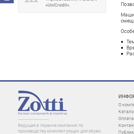
Позво
«UniCredit».
Маши
смещ
Особ
Те
Вр
Рас
ИНФО
О комп
Катало
Оплата
Контак
Ведущая в Украине компания по
производству комплектующих для обуви,
Публик