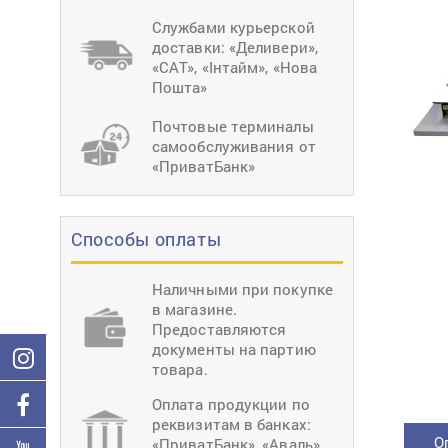
тиснение
Перетяжки
Швейное
Службами курьерской
оборудование
доставки: «Деливери»,
Загибка деталей
«САТ», «Інтайм», «Нова
Вставка фурниту
Пошта»
Ерошка подошвы
Почтовые терминалы
самообслуживания от
«ПриватБанк»
Способы оплаты
Наличными при покупке
в магазине.
Предоставляются
документы на партию
товара.
Оплата продукции по
реквизитам в банках:
О
«ПриватБанк», «Аваль»,