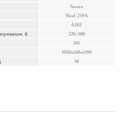
пресс
Saturn
Гвозди
Mod. 259A
Ампулы
0,185
Иглы
апряжение, В
220/380
105
1050x550x1100
ц
50