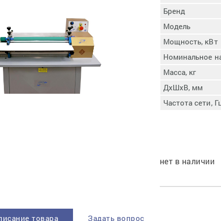
пучковой части
Бренд
Увлажнение пятки
Модель
Затяжка пяточной
ры
части
Мощность, кВт
Доводка заготовки
Номинальное н
Отметка следа
Масса, кг
Шершевание следа
ДхШхВ, мм
Активация клея
Прессование
Частота сети, Г
заготовки с подошвой
Охлаждение и
доактивация клея
Прибивка каблука
Отбивание следа
нет в наличии
писание товара
Задать вопрос