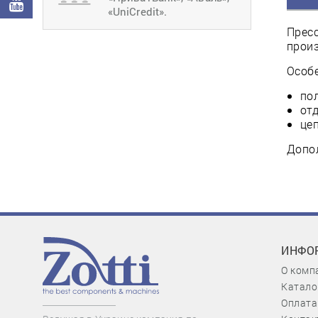
«UniCredit».
Пресс
произ
Особ
по
от
це
Допол
ИНФО
О комп
Катало
Оплата