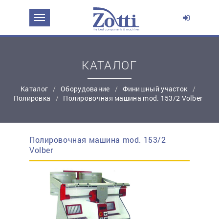
ЗАДАТЬ ВОПРОС О ПРОДУКТЕ
Ваше имя:
КАТАЛОГ
*
Эл. почта:
Каталог
Оборудование
Финишный участок
Полировка
Полировочная машина mod. 153/2 Volber
*
Контактный телефон:
Полировочная машина mod. 153/2
простую регистрацию
Volber
Ваш вопрос: