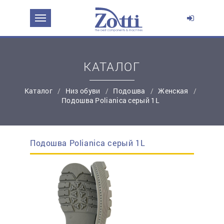
ЗАДАТЬ ВОПРОС О ПРОДУКТЕ
Ваше имя:
КАТАЛОГ
*
Эл. почта:
Каталог
Низ обуви
Подошва
Женская
Подошва Polianica серый 1L
*
Контактный телефон:
Подошва Polianica серый 1L
простую регистрацию
Ваш вопрос: