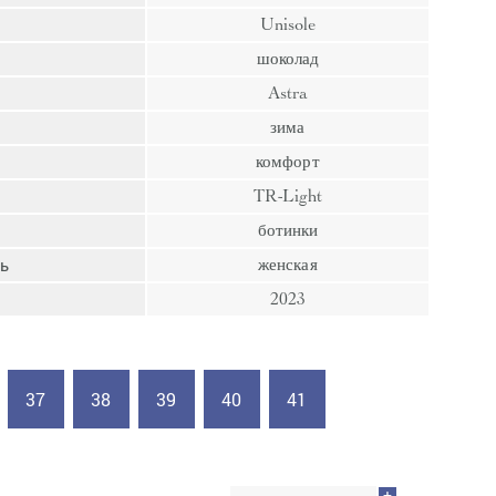
пресс
Unisole
Гвозди
шоколад
Ампулы
Astra
Иглы
зима
комфорт
TR-Light
ботинки
ь
женская
2023
37
38
39
40
41
+