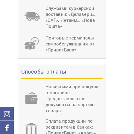
тиснение
Перетяжки
Швейное
Службами курьерской
оборудование
доставки: «Деливери»,
Загибка деталей
«САТ», «Інтайм», «Нова
Вставка фурниту
Пошта»
Ерошка подошвы
Почтовые терминалы
самообслуживания от
«ПриватБанк»
Способы оплаты
Наличными при покупке
в магазине.
Предоставляются
документы на партию
товара.
Оплата продукции по
реквизитам в банках:
«ПриватБанк», «Аваль»,