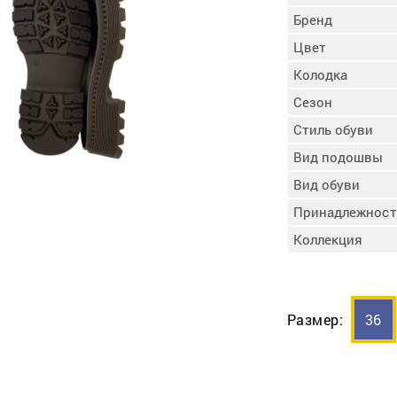
пучковой части
Бренд
Увлажнение пятки
Цвет
Затяжка пяточной
ры
части
Колодка
Доводка заготовки
Сезон
Отметка следа
Стиль обуви
Шершевание следа
Вид подошвы
Активация клея
Прессование
Вид обуви
заготовки с подошвой
Принадлежност
Охлаждение и
Коллекция
доактивация клея
Прибивка каблука
Отбивание следа
Размер:
36