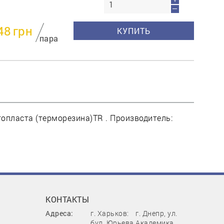
—
48
грн
КУПИТЬ
пара
опласта (терморезина)TR . Производитель:
КОНТАКТЫ
Адреса:
г. Харьков:
г. Днепр, ул.
бул. Юрьева,
Академика