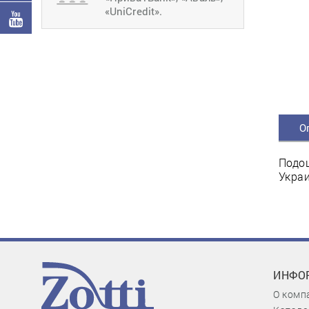
«UniCredit».
О
Подош
Украи
ИНФО
О комп