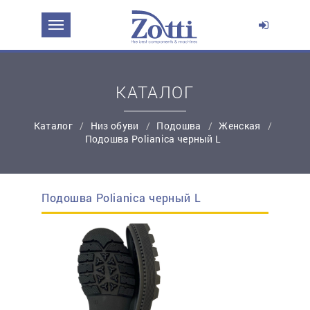
ЗАДАТЬ ВОПРОС О ПРОДУКТЕ
Ваше имя:
КАТАЛОГ
*
Эл. почта:
Каталог
Низ обуви
Подошва
Женская
Подошва Polianica черный L
*
Контактный телефон:
Подошва Polianica черный L
простую регистрацию
Ваш вопрос: