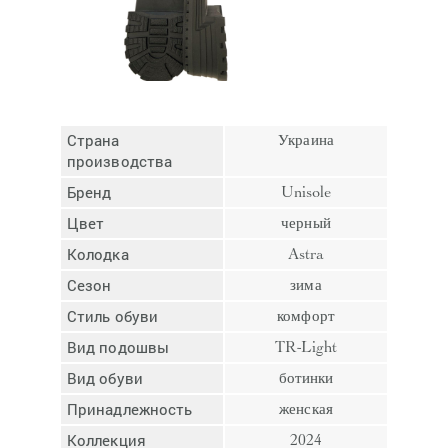
Отмена
Отправить
Страна
Украина
производства
Бренд
Unisole
Цвет
черный
Колодка
Astra
Сезон
зима
Стиль обуви
комфорт
Вид подошвы
TR-Light
Вид обуви
ботинки
Принадлежность
женская
Коллекция
2024