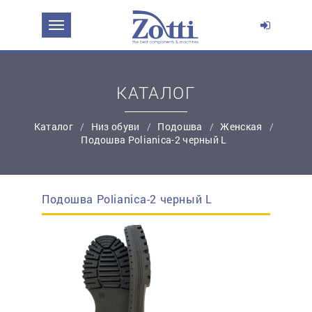
ЗАДАТЬ ВОПРОС О ПРОДУКТЕ
Ваше имя:
КАТАЛОГ
*
Эл. почта:
Каталог
Низ обуви
Подошва
Женская
Подошва Polianica-2 черный L
*
Контактный телефон:
Подошва Polianica-2 черный L
простую регистрацию
Ваш вопрос: