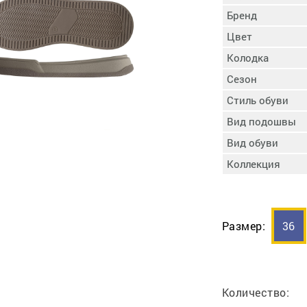
пучковой части
Бренд
Увлажнение пятки
Цвет
Затяжка пяточной
ры
части
Колодка
Доводка заготовки
Сезон
Отметка следа
Стиль обуви
Шершевание следа
Вид подошвы
Активация клея
Прессование
Вид обуви
заготовки с подошвой
Коллекция
Охлаждение и
доактивация клея
Прибивка каблука
Отбивание следа
Размер:
36
Количество: