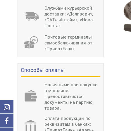
тиснение
Перетяжки
Швейное
Службами курьерской
оборудование
доставки: «Деливери»,
Загибка деталей
«САТ», «Інтайм», «Нова
Вставка фурниту
Пошта»
Ерошка подошвы
Почтовые терминалы
самообслуживания от
«ПриватБанк»
Способы оплаты
Наличными при покупке
в магазине.
Предоставляются
документы на партию
товара.
Оплата продукции по
реквизитам в банках:
«ПриватБанк», «Аваль»,