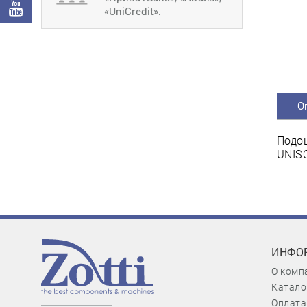
«UniCredit».
О
Подош
UNISO
ИНФО
О комп
Катало
Оплата