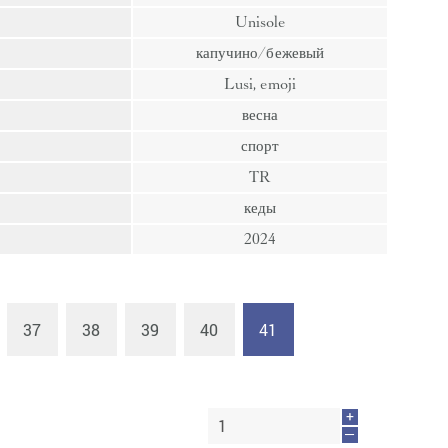
пресс
Unisole
Гвозди
капучино/бежевый
Ампулы
Lusi, emoji
Иглы
весна
спорт
TR
кеды
2024
37
38
39
40
41
+
—