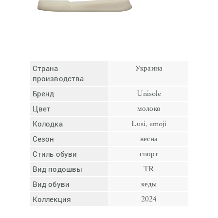
Отмена
Отправить
Страна
Украина
производства
Бренд
Unisole
Цвет
молоко
Колодка
Lusi, emoji
Сезон
весна
Стиль обуви
спорт
Вид подошвы
TR
Вид обуви
кеды
Коллекция
2024