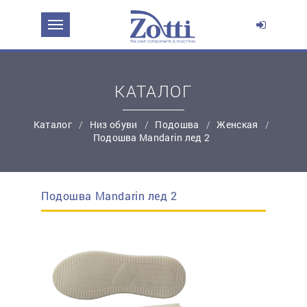
ЗАДАТЬ ВОПРОС О ПРОДУКТЕ
Ваше имя:
КАТАЛОГ
*
Эл. почта:
Каталог
Низ обуви
Подошва
Женская
Подошва Mandarin лед 2
*
Контактный телефон:
Подошва Mandarin лед 2
простую регистрацию
Ваш вопрос: