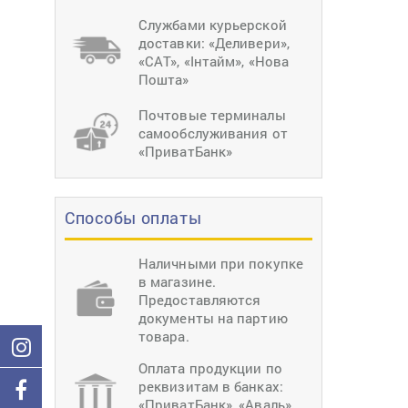
тиснение
Перетяжки
Швейное
Службами курьерской
оборудование
доставки: «Деливери»,
Загибка деталей
«САТ», «Інтайм», «Нова
Вставка фурниту
Пошта»
Ерошка подошвы
Почтовые терминалы
самообслуживания от
«ПриватБанк»
Способы оплаты
Наличными при покупке
в магазине.
Предоставляются
документы на партию
товара.
Оплата продукции по
реквизитам в банках:
«ПриватБанк», «Аваль»,