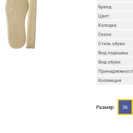
пучковой части
Бренд
Увлажнение пятки
Цвет
Затяжка пяточной
ры
части
Колодка
Доводка заготовки
Сезон
Отметка следа
Стиль обуви
Шершевание следа
Вид подошвы
Активация клея
Прессование
Вид обуви
заготовки с подошвой
Принадлежност
Охлаждение и
Коллекция
доактивация клея
Прибивка каблука
Отбивание следа
Размер:
36