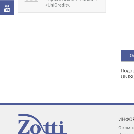
«UniCredit».
О
Подош
UNISO
ИНФО
О комп