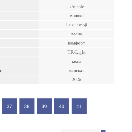
пресс
Unisole
Гвозди
молоко
Ампулы
Lusi, emoji
Иглы
весна
комфорт
TR-Light
кеды
ь
женская
2025
37
38
39
40
41
+