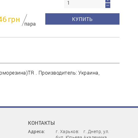
—
46
грн
КУПИТЬ
пара
рморезина)TR . Производитель: Украина,
КОНТАКТЫ
Адреса:
г. Харьков:
г. Днепр, ул.
бул. Юрьева,
Академика