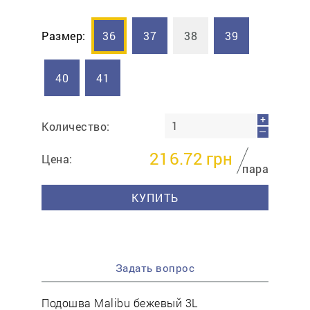
Размер:
36
37
38
39
40
41
+
Количество:
—
216.72
грн
Цена:
пара
КУПИТЬ
Задать вопрос
Подошва Malibu бежевый 3L