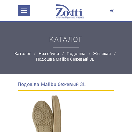
ЗАДАТЬ ВОПРОС О ПРОДУКТЕ
Ваше имя:
КАТАЛОГ
*
Эл. почта:
Каталог
Низ обуви
Подошва
Женская
Подошва Malibu бежевый 3L
*
Контактный телефон:
Подошва Malibu бежевый 3L
простую регистрацию
Ваш вопрос: