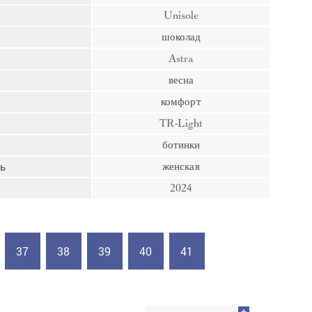
пресс
Unisole
Гвозди
шоколад
Ампулы
Astra
Иглы
весна
комфорт
TR-Light
ботинки
ь
женская
2024
37
38
39
40
41
+