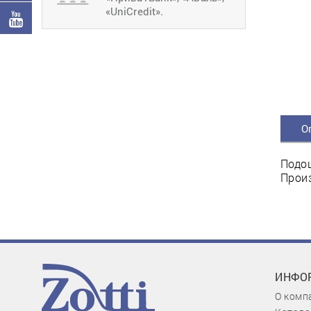
«UniCredit».
О
Подош
Произ
ИНФО
О комп