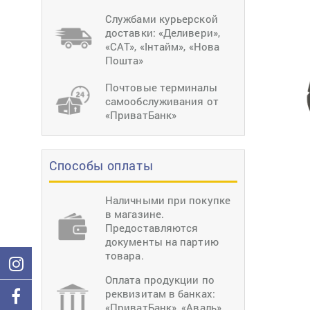
тиснение
Перетяжки
Швейное
Службами курьерской
оборудование
доставки: «Деливери»,
Загибка деталей
«САТ», «Інтайм», «Нова
Вставка фурниту
Пошта»
Ерошка подошвы
Почтовые терминалы
самообслуживания от
«ПриватБанк»
Способы оплаты
Наличными при покупке
в магазине.
Предоставляются
документы на партию
товара.
Оплата продукции по
реквизитам в банках:
«ПриватБанк», «Аваль»,