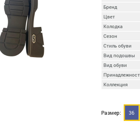
пучковой части
Бренд
Увлажнение пятки
Цвет
Затяжка пяточной
ры
части
Колодка
Доводка заготовки
Сезон
Отметка следа
Стиль обуви
Шершевание следа
Вид подошвы
Активация клея
Прессование
Вид обуви
заготовки с подошвой
Принадлежност
Охлаждение и
Коллекция
доактивация клея
Прибивка каблука
Отбивание следа
Размер:
36