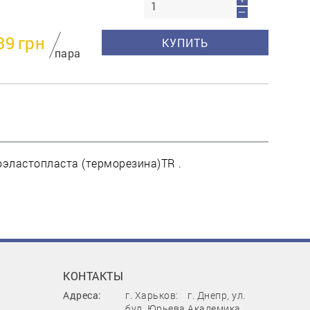
—
39
грн
КУПИТЬ
пара
эластопласта (терморезина)TR .
КОНТАКТЫ
Адреса:
г. Харьков:
г. Днепр, ул.
бул. Юрьева,
Академика