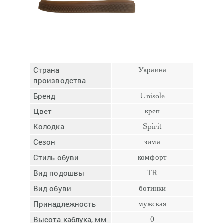
Отмена
Отправить
Страна
Украина
производства
Бренд
Unisole
Цвет
креп
Колодка
Spirit
Сезон
зима
Стиль обуви
комфорт
Вид подошвы
TR
Вид обуви
ботинки
Принадлежность
мужская
Высота каблука, мм
0